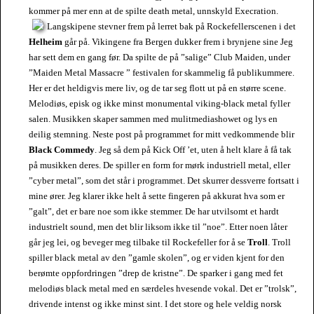
kommer på mer enn at de spilte death metal, unnskyld Execration.
Langskipene stevner frem på lerret bak på
Rockefellerscenen i det
Helheim
går på. Vikingene fra Bergen dukker frem i brynjene sine Jeg
har sett dem en gang før. Da spilte de på ”salige” Club Maiden, under
”Maiden Metal Massacre ” festivalen for skammelig få publikummere.
Her er det heldigvis mere liv, og de tar seg flott ut på en større scene.
Melodiøs, episk og ikke minst monumental viking-black metal fyller
salen. Musikken skaper sammen med mulitmediashowet og lys en
deilig stemning. Neste post på programmet for mitt vedkommende blir
Black Commedy
. Jeg så dem på Kick Off ’et, uten å helt klare å få tak
på musikken deres. De spiller en form for mørk industriell metal, eller
”cyber metal”, som det står i programmet. Det skurrer dessverre fortsatt i
mine ører. Jeg klarer ikke helt å sette fingeren på akkurat hva som er
”galt”, det er bare noe som ikke stemmer. De har utvilsomt et hardt
industrielt sound, men det blir liksom ikke til ”noe”. Etter noen låter
går jeg lei, og beveger meg tilbake til Rockefeller for å se
Troll
. Troll
spiller black metal av den ”gamle skolen”, og er viden kjent for den
berømte oppfordringen ”drep de kristne”. De sparker i gang med fet
melodiøs black metal med en særdeles hvesende vokal. Det er ”trolsk”,
drivende intenst og ikke minst sint. I det store og hele veldig norsk