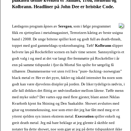
plakaten denne kvelden er Samael, Troll, Helheim og
Kolbrann. Headliner på John Dee er bristske Code.
Lørdagens program åpnes av
Seregon
, som i følge programmet
fikk en sjetteplass i metalmagasinet, Terrorizers kåring av beste usigna
band i 2008. De unge britene spiller kort og godt full øs death-thrash,
toppet med god gammeldags synkronbanging. Tøft!
Kolbrann
slipper
helvete løs på Rockefeller scenen en halv time senere. Sannsynligvis et
godt valg i og med at det var langt fler fremmøtte på Rockefeller i år
enn på samme tidspunkt i fjor da Mortal Sin spilte for sørgelig få
tilhørere. Drammenserne vet uten tvil hva ”pure- fucking- norwegian”
black metal er. Her er det pyro, fakler og iskald intensitet fra noen som
godt kan være djevelens disipler på jorden. De liker tydeligvis rødvin, i
alle fall drikkes det flittig av rødvinsflasker mellom låtene. Tøffe menn
med myke sider? Det vartes opp med flere gjester, blant annet Niklas
Kvarforth kjent fra Shining og Den Saakaldte. Showet avsluttes med
gitar og trommeknusing, noe som etter det jeg har fått med meg er et
ytterst sjelden syn innen ekstrem metal.
Execration
spiller enkelt og
greit death metal. Jeg må bare beklage at jeg glemte å skrible ned
notater fra dette showet, noe som gjør at jeg på dette tidspunktert ikke