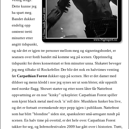
Dette kunne jeg
ha spart meg.
Bandet dukker
endelig opp
omtrent tretti
minutter etter
angitt tidspunkt,
og når det er igjen tre personer mellom meg og signeringsbordet, er
seansen over fordi bandet må komme seg på scenen. Opprinnelig
tidspunkt for deres konsertstart er fem minutter unna. Slukøret beveger
jeg meg tilbake til Rockefeller. Der blir det nok en halvtimes venting
før
Carpathian Forest
dukker opp på scenen. Her er det damer med
dildoer og menn kledd i noe jeg synes ser ut som bleier, står oppstilt
med norske flagg. Showet starter og etter noen låter får Nattefrost
oppvartning av en noe ”kinky” sykepleier. Carpathian Forest spiller
som kjent black metal med rock ’n’ roll driv. Musikken funker bra live,
og det er fortsatt overraskende mye pepp igjen i publikum. Nattefrost
som har blitt ”blondine” siden sist, spankulerer små-arrogant rundt på
scenen. En halv time på overtid, er det hele over. Carpathian Forest
takker for seg, og Infernofestivalen 2009 har gått over i historien. Trøtt,