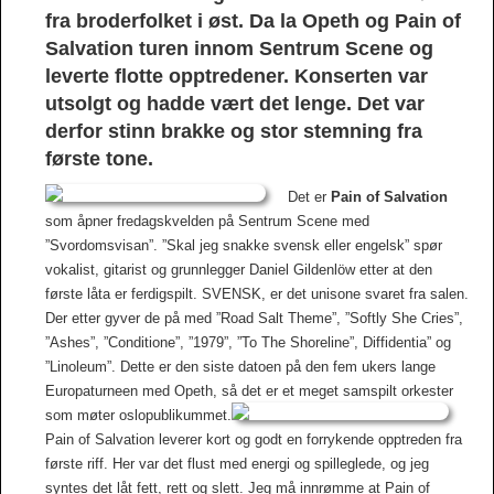
fra broderfolket i øst. Da la Opeth og Pain of
Salvation turen innom Sentrum Scene og
leverte flotte opptredener. Konserten var
utsolgt og hadde vært det lenge. Det var
derfor stinn brakke og stor stemning fra
første tone.
Det er
Pain of Salvation
som åpner fredagskvelden på Sentrum Scene med
”Svordomsvisan”. ”Skal jeg snakke svensk eller engelsk” spør
vokalist, gitarist og grunnlegger Daniel Gildenlöw etter at den
første låta er ferdigspilt. SVENSK, er det unisone svaret fra salen.
Der etter gyver de på med ”Road Salt Theme”, ”Softly She Cries”,
”Ashes”, ”Conditione”, ”1979”, ”To The Shoreline”, Diffidentia” og
”Linoleum”.
Dette er den siste datoen på den fem ukers lange
Europaturneen med Opeth, så det er et meget samspilt orkester
som møter oslopublikummet.
Pain of Salvation leverer kort og godt en forrykende opptreden fra
første riff. Her var det flust med energi og spilleglede, og jeg
syntes det låt fett, rett og slett. Jeg må innrømme at Pain of