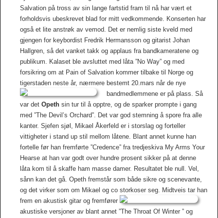
Salvation på tross av sin lange fartstid fram til nå har vært et
forholdsvis ubeskrevet blad for mitt vedkommende. Konserten har
også et lite anstrøk av vemod. Det er nemlig siste kveld med
gjengen for keybordist Fredrik Hermansson og gitarist Johan
Hallgren, så det vanket takk og applaus fra bandkameratene og
publikum. Kalaset ble avsluttet med låta ”No Way” og med
forsikring om at Pain of Salvation kommer tilbake til Norge og
tigerstaden neste år, nærmere bestemt 20.mars når de nye
bandmedlemmene er på plass.
Så
var det
Opeth
sin tur til å opptre, og de sparker prompte i gang
med ”The Devil’s Orchard”. Det var god stemning å spore fra alle
kanter. Sjefen sjøl, Mikael Åkerfeld er i storslag og forteller
vittigheter i stand up stil mellom låtene. Blant annet kunne han
fortelle før han fremførte ”Credence” fra tredjeskiva My Arms Your
Hearse at han var godt over hundre prosent sikker på at denne
låta kom til å skaffe ham masse damer. Resultatet ble null. Vel,
sånn kan det gå. Opeth fremstår som både sikre og scenevante,
og det virker som om Mikael og co storkoser seg.
Midtveis tar han
frem en akustisk gitar og fremfører
akustiske versjoner av blant annet ”The Throat Of Winter ” og