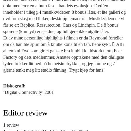
dokumenterer en album fase i bandets evolusjon. Dvd’en
inneholder i tillegg 4 musikkvideoer, 8 bonus låter, et lite galleri og
dvd rom stasj med linker, desktopp temaer o.l. Musikkvideoene vi
får se er: Replica, Ressurection, Cars og Linchpin. De 8 bonus
sporene (kun lyd) er sjeldne, og tidligere ikke utgitte låter.
Et av mine personlige highlights i filmen er da Raymond forteller
om da han ble spurt om å knulle kona til en fan, hehe sykt.  Alt i
alt en kul Dvd som gir et ganske bra innblikk i historien om Fear
Factory og dets medlemmer. Amatør opptakene med den dårligste
lyden trekker litt ned på helhetsinntrykket, og jeg kunne også
gjerne tenkt meg litt studio filming. Trygt kjøp for fans!
Diskografi:
‘Digital Connectivity’ 2001
Editor review
1
review