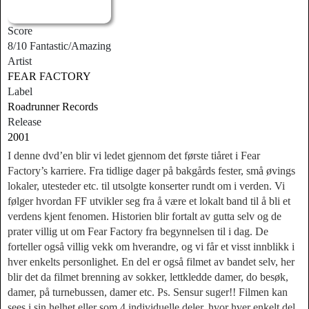
Score
8/10 Fantastic/Amazing
Artist
FEAR FACTORY
Label
Roadrunner Records
Release
2001
I denne dvd’en blir vi ledet gjennom det første tiåret i Fear
Factory’s karriere. Fra tidlige dager på bakgårds fester, små øvings
lokaler, utesteder etc. til utsolgte konserter rundt om i verden. Vi
følger hvordan FF utvikler seg fra å være et lokalt band til å bli et
verdens kjent fenomen. Historien blir fortalt av gutta selv og de
prater villig ut om Fear Factory fra begynnelsen til i dag. De
forteller også villig vekk om hverandre, og vi får et visst innblikk i
hver enkelts personlighet. En del er også filmet av bandet selv, her
blir det da filmet brenning av sokker, lettkledde damer, do besøk,
damer, på turnebussen, damer etc. Ps. Sensur suger!! Filmen kan
sees i sin helhet eller som 4 individuelle deler, hvor hver enkelt del