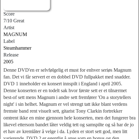
Score
7/10 Great
Artist
MAGNUM
Label
Steamhammer
Release
2005
Denne DVD'en er selvfølgelig et must for enhver seriøs Magnum
fan. Det vi får servert er en dobbel DVD fullpakket med snadder.
DVD 1 inneholder en konsert innspilt i England i april 2005.
Denne konserten er en todelt sak hvor første sett er et tilnærmet
best-of sett mens Magnum i andre sett fremfører 'On a storytellers
night' i sin helhet. Magnum er vel strengt tatt ikke blant verdens
fremste band rent visuelt sett, gitarist Tony Clarkin fortrekker
omtrent ikke en mine gjennom hele konserten, men det fungerer bra
likevel ettersom bandet låter veldig tett og samspilte og så har de jo
et hav av kremlåter å velge i da. Lyden er stort sett god, men litt
varierende. DVD 2 er egentlig å anse som en bonus og den