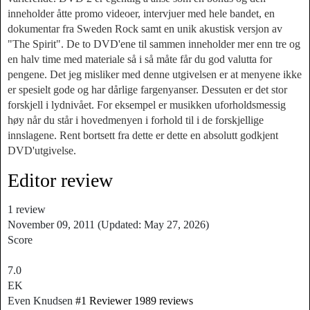
inneholder åtte promo videoer, intervjuer med hele bandet, en
dokumentar fra Sweden Rock samt en unik akustisk versjon av
"The Spirit". De to DVD'ene til sammen inneholder mer enn tre og
en halv time med materiale så i så måte får du god valutta for
pengene. Det jeg misliker med denne utgivelsen er at menyene ikke
er spesielt gode og har dårlige fargenyanser. Dessuten er det stor
forskjell i lydnivået. For eksempel er musikken uforholdsmessig
høy når du står i hovedmenyen i forhold til i de forskjellige
innslagene. Rent bortsett fra dette er dette en absolutt godkjent
DVD'utgivelse.
Editor review
1
review
November 09, 2011
(Updated: May 27, 2026)
Score
7.0
EK
Even Knudsen
#1 Reviewer
1989 reviews