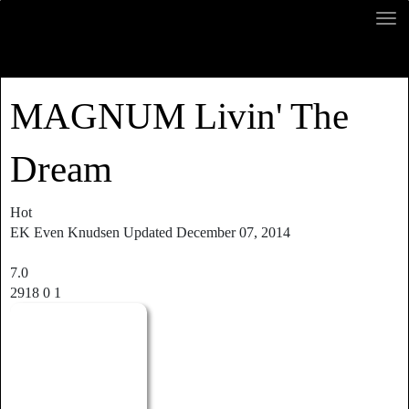
MAGNUM Livin' The
Dream
Hot
EK
Even Knudsen
Updated
December 07, 2014
7.0
2918
0
1