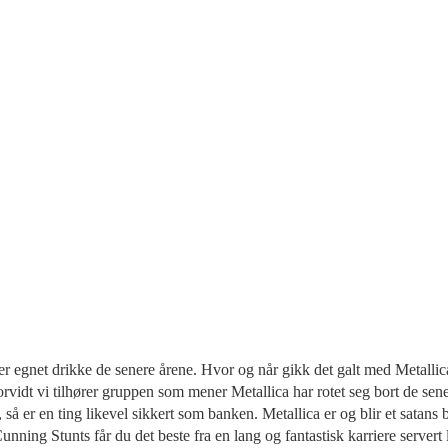
 egnet drikke de senere årene. Hvor og når gikk det galt med Metallica? G
idt vi tilhører gruppen som mener Metallica har rotet seg bort de sener
så er en ting likevel sikkert som banken. Metallica er og blir et satans
nning Stunts får du det beste fra en lang og fantastisk karriere server