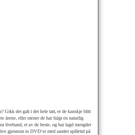
ikk det galt i det hele tatt, er de kanskje blitt
e årene, eller mener de har fulgt en naturlig
 bra liveband, et av de beste, og har lagd mengder
t live gjennom to DVD’er med samlet spilletid på