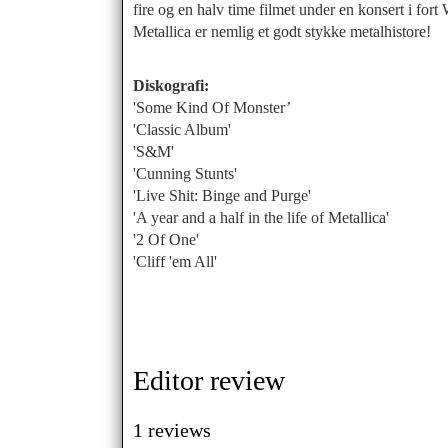
fire og en halv time filmet under en konsert i fo
Metallica er nemlig et godt stykke metalhistore!
Diskografi:
'Some Kind Of Monster’
'Classic Album'
'S&M'
'Cunning Stunts'
'Live Shit: Binge and Purge'
'A year and a half in the life of Metallica'
'2 Of One'
'Cliff 'em All'
Editor review
1
reviews