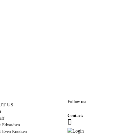
Follow us:
UT US
t
Contact:
aff
st Edvardsen
st Even Knudsen