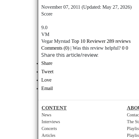
November 07, 2011
(Updated: May 27, 2026)
Score
9.0
VM
Vegar Myrstad
Top 10 Reviewer
289 reviews
Comments (0)
|
Was this review helpful?
0
0
Share this article/review:
Share
Tweet
Love
Email
CONTENT
ABO
News
Contac
Interviews
The St
Concerts
Playli
Articles
Playli