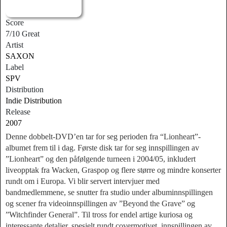
Score
7/10 Great
Artist
SAXON
Label
SPV
Distribution
Indie Distribution
Release
2007
Denne dobbelt-DVD’en tar for seg perioden fra “Lionheart”-
albumet frem til i dag. Første disk tar for seg innspillingen av
”Lionheart” og den påfølgende turneen i 2004/05, inkludert
liveopptak fra Wacken, Graspop og flere større og mindre konserter
rundt om i Europa. Vi blir servert intervjuer med
bandmedlemmene, se snutter fra studio under albuminnspillingen
og scener fra videoinnspillingen av ”Beyond the Grave” og
”Witchfinder General”. Til tross for endel artige kuriosa og
interessante detaljer, spesielt rundt covermotivet, innspillingen av