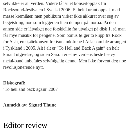
selv ikke er all verden. Videre får vi et konsertopptak fra
Rocksound-festivalen i Sveits i 2006. Et helt kurant opptak med
masse kremlåter, men publikum virker ikke akkurat over seg av
begeistring, noe som legger en liten demper på moroa. På den
annen side er låtvalget noe forskjellig fra utvalget på disk 1, så man
får mye musikk for pengene. Som bonus følger to klipp fra Rock
for Asia, en støttekonsert for tsunamiofrene i Asia som ble arrangert
i Tyskland i 2005. Alt i alt er ”To Hell and Back Again” en helt
kurant utgivelse, og siden Saxon er et av verdens beste heavy
metal-band anbefales selvfølgelig denne. Men ikke forvent deg noe
revolusjonerende nytt.
Diskografi:
‘To hell and back again’ 2007
Anmeldt av: Sigurd Thune
Editor review