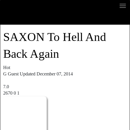
SAXON To Hell And
Back Again
Hot
G
Guest
Updated
December 07, 2014
7.0
2670
0
1