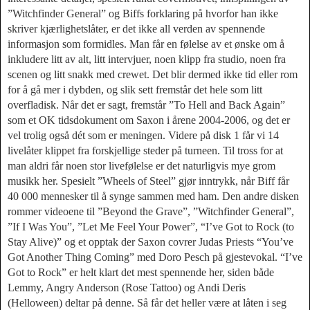
”Witchfinder General” og Biffs forklaring på hvorfor han ikke
skriver kjærlighetslåter, er det ikke all verden av spennende
informasjon som formidles. Man får en følelse av et ønske om å
inkludere litt av alt, litt intervjuer, noen klipp fra studio, noen fra
scenen og litt snakk med crewet. Det blir dermed ikke tid eller rom
for å gå mer i dybden, og slik sett fremstår det hele som litt
overfladisk. Når det er sagt, fremstår ”To Hell and Back Again”
som et OK tidsdokument om Saxon i årene 2004-2006, og det er
vel trolig også dét som er meningen. Videre på disk 1 får vi 14
livelåter klippet fra forskjellige steder på turneen. Til tross for at
man aldri får noen stor livefølelse er det naturligvis mye grom
musikk her. Spesielt ”Wheels of Steel” gjør inntrykk, når Biff får
40 000 mennesker til å synge sammen med ham. Den andre disken
rommer videoene til ”Beyond the Grave”, ”Witchfinder General”,
”If I Was You”, ”Let Me Feel Your Power”, “I’ve Got to Rock (to
Stay Alive)” og et opptak der Saxon covrer Judas Priests “You’ve
Got Another Thing Coming” med Doro Pesch på gjestevokal. “I’ve
Got to Rock” er helt klart det mest spennende her, siden både
Lemmy, Angry Anderson (Rose Tattoo) og Andi Deris
(Helloween) deltar på denne. Så får det heller være at låten i seg