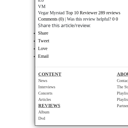
8.0
VM
Vegar Myrstad
Top 10 Reviewer
289 reviews
Comments (0)
|
Was this review helpful?
0
0
Share this article/review:
Share
Tweet
Love
Email
CONTENT
ABO
News
Contac
Interviews
The St
Concerts
Playli
Articles
Playli
REVIEWS
Partne
Album
Dvd