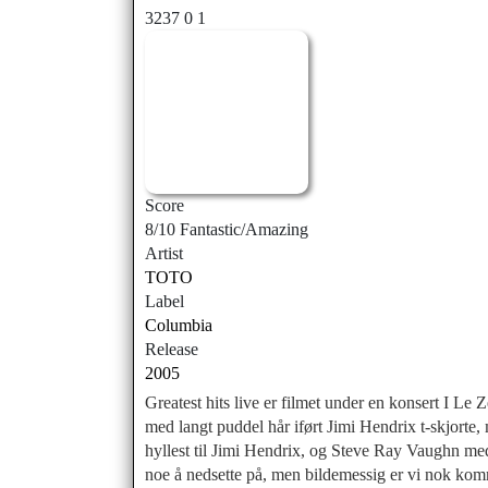
3237
0
1
Score
8/10 Fantastic/Amazing
Artist
TOTO
Label
Columbia
Release
2005
Greatest hits live er filmet under en konsert I Le 
med langt puddel hår iført Jimi Hendrix t-skjort
hyllest til Jimi Hendrix, og Steve Ray Vaughn med 
noe å nedsette på, men bildemessig er vi nok kommet