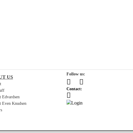
Follow us:
UT US
t
Contact:
aff
st Edvardsen
st Even Knudsen
rs