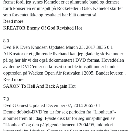
fremst fordi jeg synes Kamelot er et glimrende band og dernest
fordi konserten er innspilt på Rockefeller i Oslo. Kamelot skuffer
som forventet ikke og resultatet har blitt omtrent så...
Read more
KREATOR Enemy Of God Revisited
Hot
8.0
Dvd
EK
Even Knudsen
Updated
March 23, 2017
3835
0
1
At Kreator er et glimrende liveband kan jeg gladelig skrive under
på og her får vi det også dokumentert i DVD format. Hoveddelen
av denne DVD’en er en konsert som ble innspilt under bandets
opptreden på Wacken Open Air festivalen i 2005. Bandet leverer...
Read more
SAXON To Hell And Back Again
Hot
7.0
Dvd
G
Guest
Updated
December 07, 2014
2665
0
1
Denne dobbelt-DVD’en tar for seg perioden fra “Lionheart”-
albumet frem til i dag. Første disk tar for seg innspillingen av
”Lionheart” og den påfølgende turneen i 2004/05, inkludert