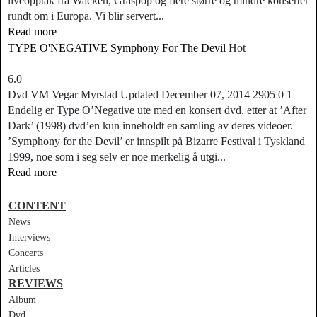
liveopptak fra Wacken, Graspop og flere større og mindre konserter
rundt om i Europa. Vi blir servert...
Read more
TYPE O'NEGATIVE Symphony For The Devil
Hot
6.0
Dvd
VM
Vegar Myrstad
Updated
December 07, 2014
2905
0
1
Endelig er Type O’Negative ute med en konsert dvd, etter at ’After
Dark’ (1998) dvd’en kun inneholdt en samling av deres videoer.
’Symphony for the Devil’ er innspilt på Bizarre Festival i Tyskland
1999, noe som i seg selv er noe merkelig å utgi...
Read more
CONTENT
News
Interviews
Concerts
Articles
REVIEWS
Album
Dvd